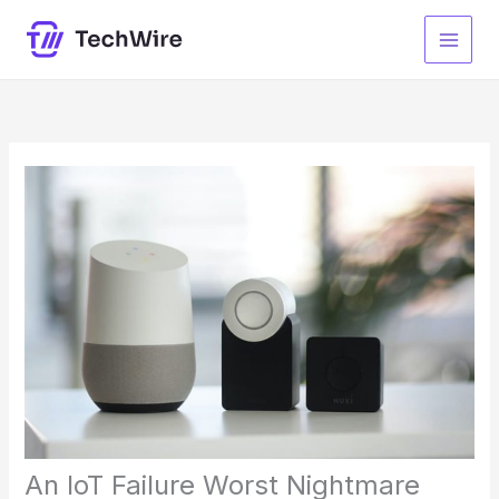
Ir
para
o
conteúdo
An IoT Failure Worst Nightmare